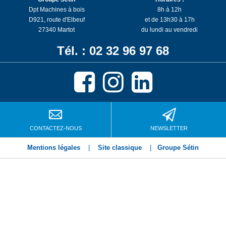
Dpt Machines à bois
8h à 12h
D921, route d'Elbeuf
et de 13h30 à 17h
27340 Martot
du lundi au vendredi
Tél. : 02 32 96 97 68
CONTACTEZ-NOUS
NEWSLETTER
Mentions légales
|
Site classique
|
Groupe Sétin