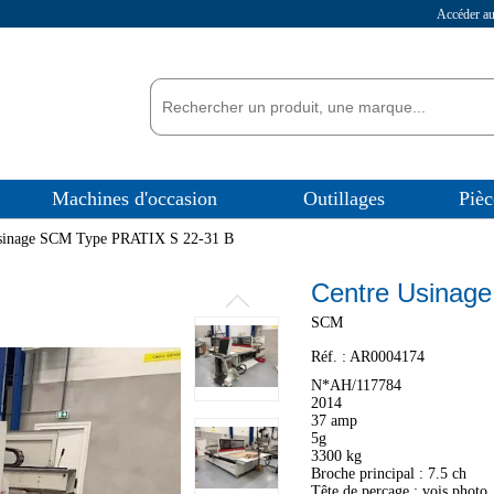
Accéder 
Machines d'occasion
Outillages
Pièc
sinage SCM Type PRATIX S 22-31 B
Centre Usinag
SCM
Réf. :
AR0004174
N*AH/117784
2014
37 amp
5g
3300 kg
Broche principal : 7.5 ch
Tête de percage : vois photo