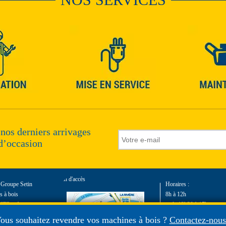
 nos derniers arrivages
d’occasion
Plan d'accès
e Groupe Setin
Horaires :
 à bois
8h à 12h
d'Elbeuf
et de 13h30 à 17h
t
du lundi au vendredi
ous souhaitez revendre vos machines à bois ?
Contactez-nous