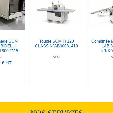
inage SCM
Toupie SCM TI 120
Combinée 
BIDELLI
CLASS N°AB00031419
LAB 3
800 TV 5
N°KK0
ES
M
SCM
0 €
HT
NOS SERVICES