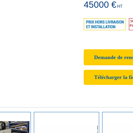
45000
€
HT
Demande de ren
Télécharger la f