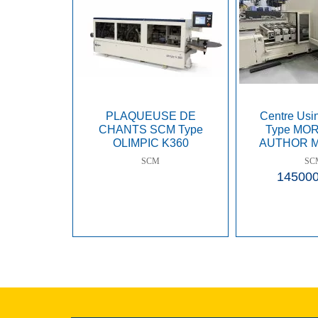
PLAQUEUSE DE
Centre Us
CHANTS SCM Type
Type MOR
OLIMPIC K360
AUTHOR M 
N°AH00004877
AX
SCM
SC
14500