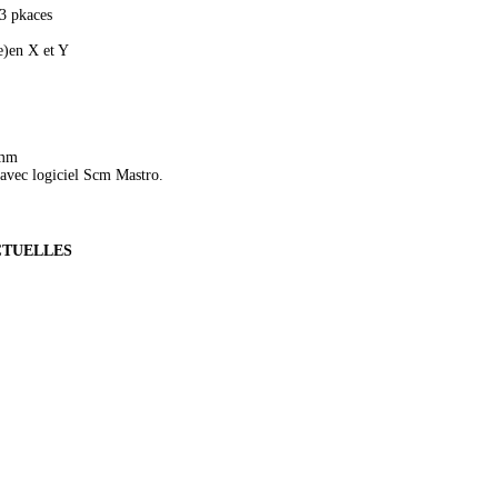
13 pkaces
e)en X et Y
 mm
avec logiciel Scm Mastro.
CTUELLES