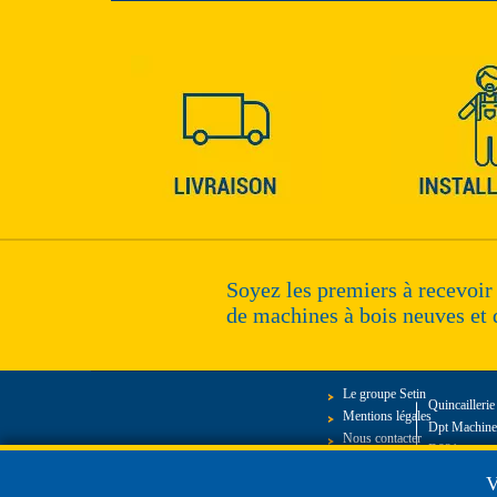
Soyez les premiers à recevoir
de machines à bois neuves et 
Le groupe Setin
Quincailleri
Mentions légales
Dpt Machines
Nous contacter
D921, route 
27340 Marto
V