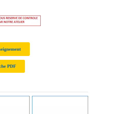
seignement
iche PDF