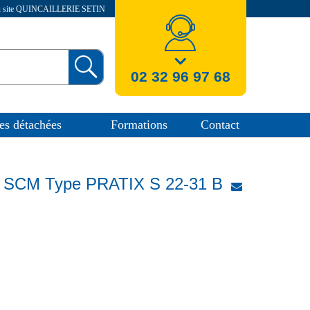
au site QUINCAILLERIE SETIN
nos coordonnees
02 32 96 97 68
es détachées
Formations
Contact
e SCM Type PRATIX S 22-31 B