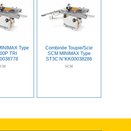
MINIMAX Type
Combinée Toupie/Scie
00P TRI
SCM MINIMAX Type
0038778
ST3C N°KK00038286
SCM
SCM