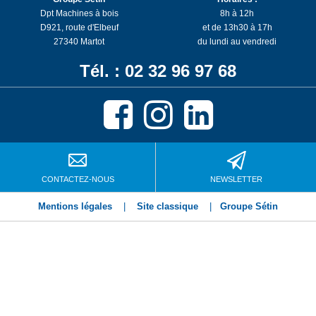
Dpt Machines à bois
8h à 12h
D921, route d'Elbeuf
et de 13h30 à 17h
27340 Martot
du lundi au vendredi
Tél. : 02 32 96 97 68
CONTACTEZ-NOUS
NEWSLETTER
Mentions légales
|
Site classique
|
Groupe Sétin