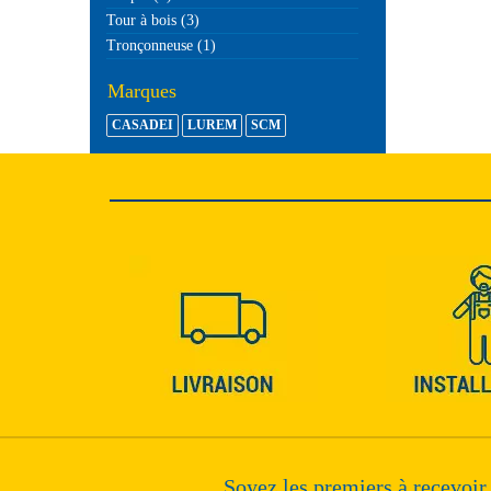
Tour à bois (3)
Tronçonneuse (1)
Marques
CASADEI
LUREM
SCM
Soyez les premiers à recevoir