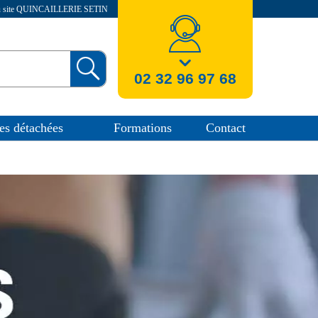
au site QUINCAILLERIE SETIN
nos coordonnees
02 32 96 97 68
es détachées
Formations
Contact