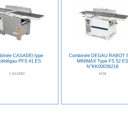
binée CASADEI type
Combinée DEGAU RABOT 
ot/dégau PFS 41 ES
MINIMAX Type FS 52 E
N°KK00036216
CASADEI
SCM