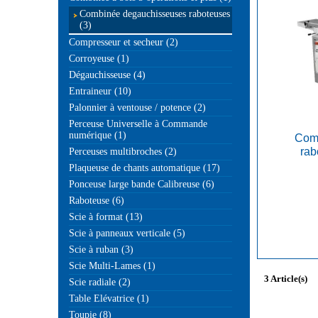
Combinée degauchisseuses raboteuses
(3)
Compresseur et secheur (2)
Corroyeuse (1)
Dégauchisseuse (4)
Entraineur (10)
Palonnier à ventouse / potence (2)
Perceuse Universelle à Commande
numérique (1)
Com
rab
Perceuses multibroches (2)
Plaqueuse de chants automatique (17)
Ponceuse large bande Calibreuse (6)
Raboteuse (6)
Scie à format (13)
Scie à panneaux verticale (5)
Scie à ruban (3)
Scie Multi-Lames (1)
3 Article(s)
Scie radiale (2)
Table Elévatrice (1)
Toupie (8)