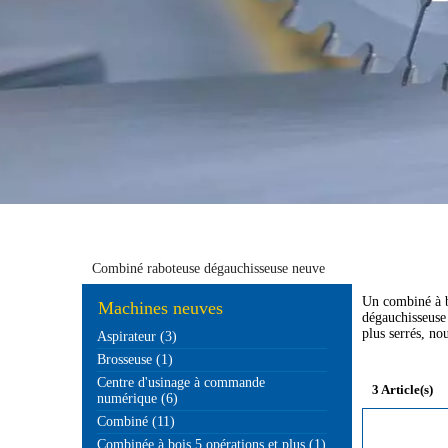
Combiné raboteuse dégauchisseuse neuve
Un combiné à b
Machines neuves
dégauchisseuse 
plus serrés, n
Aspirateur (3)
Brosseuse (1)
Centre d'usinage à commande
3 Article(s)
numérique (6)
Combiné (11)
Combinée à bois 5 opérations et plus (1)