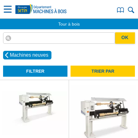
Tour à bois
OK
Machines neuves
FILTRER
TRIER PAR