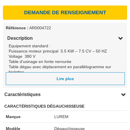
DEMANDE DE RENSEIGNEMENT
Référence :
AR0004722
Description
Equipement standard :
Puissance moteur principal 5.5 KW – 7.5 CV – 50 HZ
Voltage 380 V
Table d’usinage en fonte nervurée
Table dégau avec déplacement en parallèlogramme sur
bielettes
Guide en fonte
Lire plus
Protection à l’arbre de dégau
Protection magnéto-thermique
Appareil magnétique pour réglage des fers
Caractéristiques
Démarrage étoile-triangle manuel du moteur principal
Clé de service
CARACTÉRISTIQUES DÉGAUCHISSEUSE
Marque
LUREM
Modèle
Dégauchisseuse