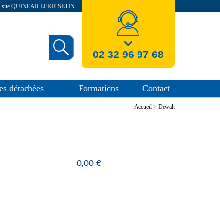
au site QUINCAILLERIE SETIN
nos coordonnees
02 32 96 97 68
es détachées
Formations
Contact
Accueil
>
Dewalt
0,00 €