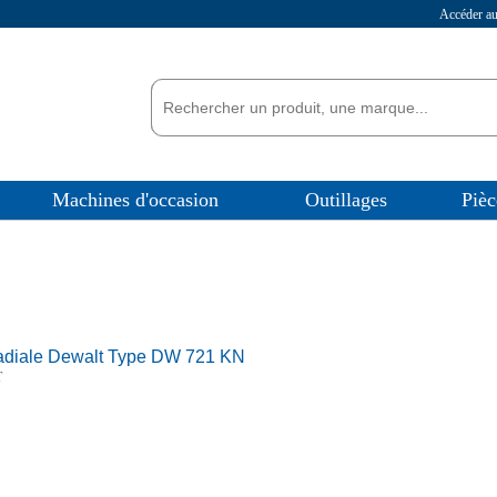
Accéder 
Machines d'occasion
Outillages
Pièc
radiale Dewalt Type DW 721 KN
T