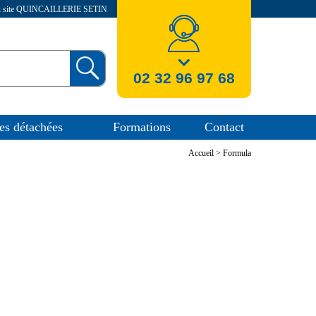
au site QUINCAILLERIE SETIN
nos coordonnees
02 32 96 97 68
es détachées
Formations
Contact
Accueil
>
Formula