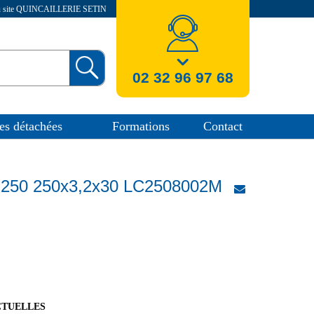
au site QUINCAILLERIE SETIN
nos coordonnees
02 32 96 97 68
es détachées
Formations
Contact
Ø250 250x3,2x30 LC2508002M
CTUELLES