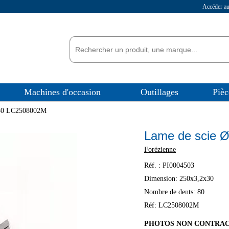
Accéder 
Machines d'occasion
Outillages
Pièc
x30 LC2508002M
Lame de scie 
Forézienne
Réf. :
PI0004503
Dimension: 250x3,2x30
Nombre de dents: 80
Réf: LC2508002M
PHOTOS NON CONTRA