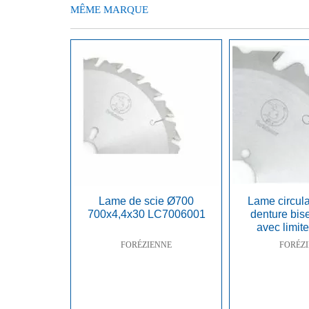
MÊME MARQUE
Lame de scie Ø700
Lame circula
700x4,4x30 LC7006001
denture bis
avec limit
FORÉZIENNE
FORÉZ