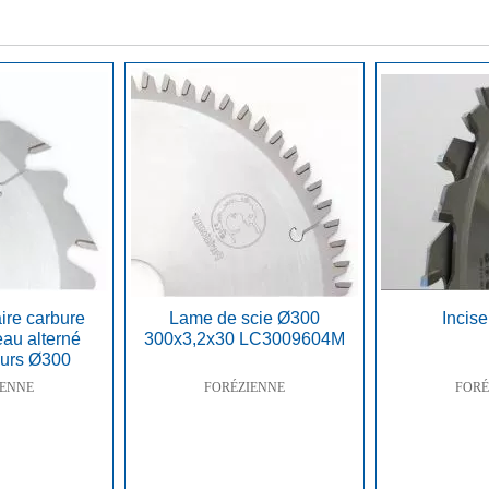
ire carbure
Lame de scie Ø300
Incis
eau alterné
300x3,2x30 LC3009604M
eurs Ø300
IENNE
FORÉZIENNE
FORÉ