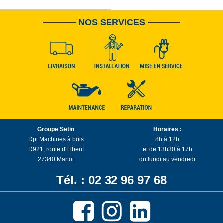
NOS SERVICES
Groupe Setin
Horaires :
Dpt Machines à bois
8h à 12h
D921, route d'Elbeuf
et de 13h30 à 17h
27340 Martot
du lundi au vendredi
Tél. : 02 32 96 97 68