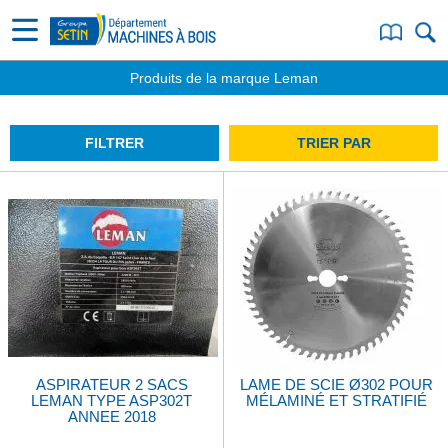
Produits de la marque Leman
FILTRER
TRIER PAR
ASPIRATEUR 2 SACS
LAME DE SCIE Ø302 POUR
LEMAN TYPE ASP302T
MÉLAMINÉ ET STRATIFIÉ
ANNEE 2018