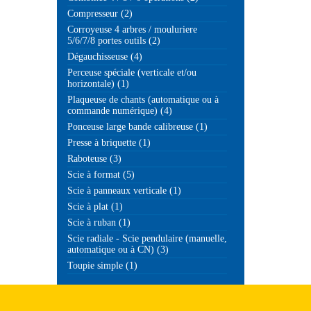
Compresseur (2)
Corroyeuse 4 arbres / mouluriere
5/6/7/8 portes outils (2)
Dégauchisseuse (4)
Perceuse spéciale (verticale et/ou
horizontale) (1)
Plaqueuse de chants (automatique ou à
commande numérique) (4)
Ponceuse large bande calibreuse (1)
Presse à briquette (1)
Raboteuse (3)
Scie à format (5)
Scie à panneaux verticale (1)
Scie à plat (1)
Scie à ruban (1)
Scie radiale - Scie pendulaire (manuelle,
automatique ou à CN) (3)
Toupie simple (1)