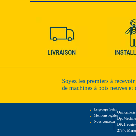
Soyez les premiers à recevoir
de machines à bois neuves et 
Le groupe Setin
Quincailleri
Mentions légales
Dpt Machines
Nous contacter
D921, route 
27340 Marto