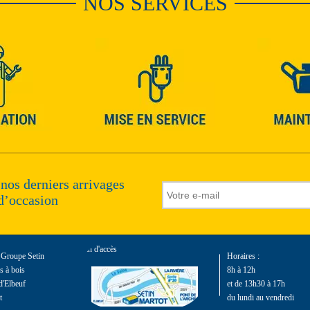
NOS SERVICES
 nos derniers arrivages
d’occasion
Plan d'accès
e Groupe Setin
Horaires :
 à bois
8h à 12h
d'Elbeuf
et de 13h30 à 17h
t
du lundi au vendredi