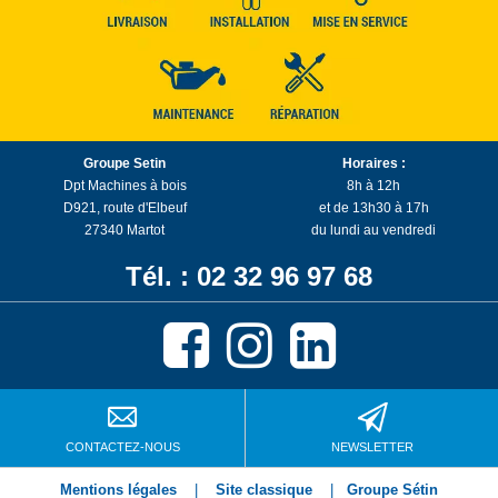
Groupe Setin
Horaires :
Dpt Machines à bois
8h à 12h
D921, route d'Elbeuf
et de 13h30 à 17h
27340 Martot
du lundi au vendredi
Tél. : 02 32 96 97 68
CONTACTEZ-NOUS
NEWSLETTER
Mentions légales
|
Site classique
|
Groupe Sétin