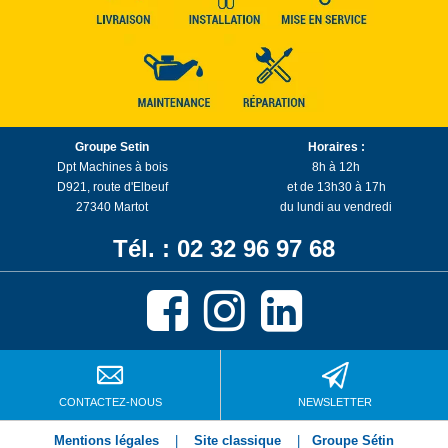
Groupe Setin
Horaires :
Dpt Machines à bois
8h à 12h
D921, route d'Elbeuf
et de 13h30 à 17h
27340 Martot
du lundi au vendredi
Tél. : 02 32 96 97 68
CONTACTEZ-NOUS
NEWSLETTER
Mentions légales
|
Site classique
|
Groupe Sétin