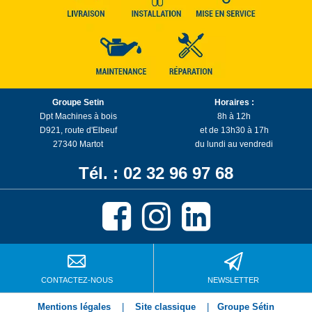
Groupe Setin
Horaires :
Dpt Machines à bois
8h à 12h
D921, route d'Elbeuf
et de 13h30 à 17h
27340 Martot
du lundi au vendredi
Tél. : 02 32 96 97 68
CONTACTEZ-NOUS
NEWSLETTER
Mentions légales
|
Site classique
|
Groupe Sétin