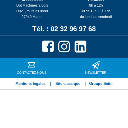
Dpt Machines à bois
8h à 12h
D921, route d'Elbeuf
et de 13h30 à 17h
27340 Martot
du lundi au vendredi
Tél. : 02 32 96 97 68
CONTACTEZ-NOUS
NEWSLETTER
Mentions légales
|
Site classique
|
Groupe Sétin