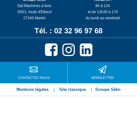
Dpt Machines à bois
8h à 12h
D921, route d'Elbeuf
et de 13h30 à 17h
27340 Martot
du lundi au vendredi
Tél. : 02 32 96 97 68
CONTACTEZ-NOUS
NEWSLETTER
Mentions légales
|
Site classique
|
Groupe Sétin