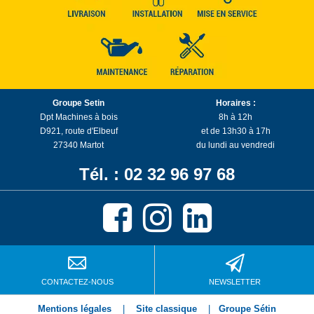
Groupe Setin
Horaires :
Dpt Machines à bois
8h à 12h
D921, route d'Elbeuf
et de 13h30 à 17h
27340 Martot
du lundi au vendredi
Tél. : 02 32 96 97 68
CONTACTEZ-NOUS
NEWSLETTER
Mentions légales
|
Site classique
|
Groupe Sétin