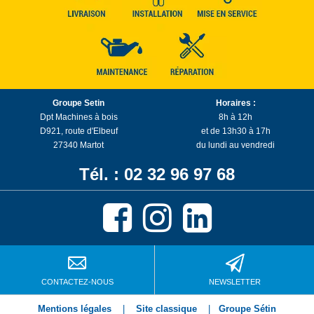
Groupe Setin
Horaires :
Dpt Machines à bois
8h à 12h
D921, route d'Elbeuf
et de 13h30 à 17h
27340 Martot
du lundi au vendredi
Tél. : 02 32 96 97 68
CONTACTEZ-NOUS
NEWSLETTER
Mentions légales
|
Site classique
|
Groupe Sétin