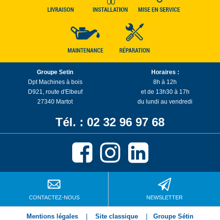
Groupe Setin
Horaires :
Dpt Machines à bois
8h à 12h
D921, route d'Elbeuf
et de 13h30 à 17h
27340 Martot
du lundi au vendredi
Tél. : 02 32 96 97 68
CONTACTEZ-NOUS
NEWSLETTER
Mentions légales
|
Site classique
|
Groupe Sétin