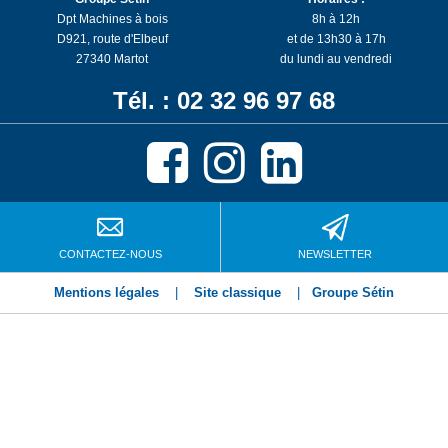
Dpt Machines à bois
8h à 12h
D921, route d'Elbeuf
et de 13h30 à 17h
27340 Martot
du lundi au vendredi
Tél. : 02 32 96 97 68
CONTACTEZ-NOUS
NEWSLETTER
Mentions légales
|
Site classique
|
Groupe Sétin