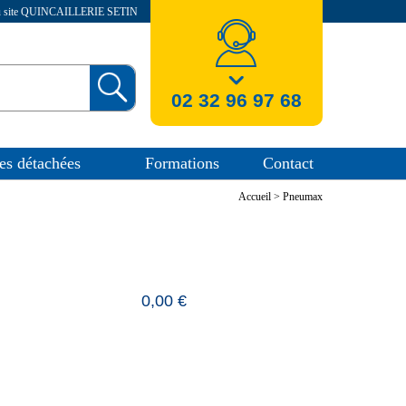
au site QUINCAILLERIE SETIN
nos coordonnees
02 32 96 97 68
es détachées
Formations
Contact
Accueil
>
Pneumax
0,00 €