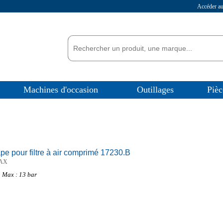
Accéder 
Machines d'occasion
Outillages
Pièc
e pour filtre à air comprimé 17230.B
AX
 Max : 13 bar