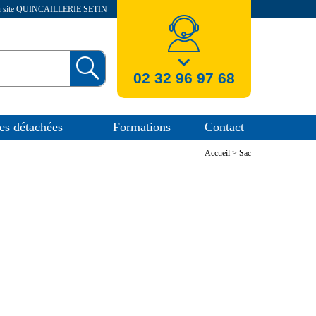
au site QUINCAILLERIE SETIN
nos coordonnees
02 32 96 97 68
es détachées
Formations
Contact
Accueil
>
Sac