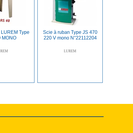
le LUREM Type
Scie à ruban Type JS 470
0 MONO
220 V mono N°22112204
UREM
LUREM