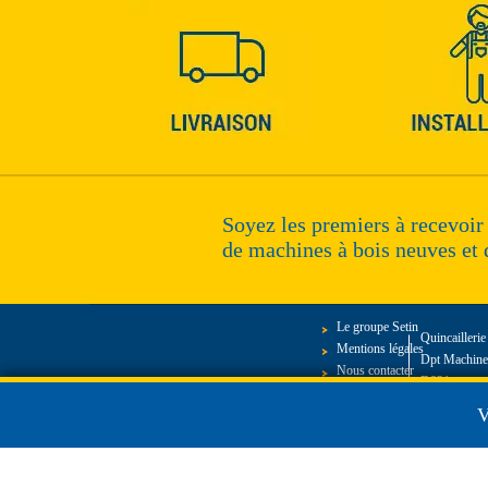
Soyez les premiers à recevoir
de machines à bois neuves et 
Le groupe Setin
Quincailleri
Mentions légales
Dpt Machines
Nous contacter
D921, route 
27340 Marto
V