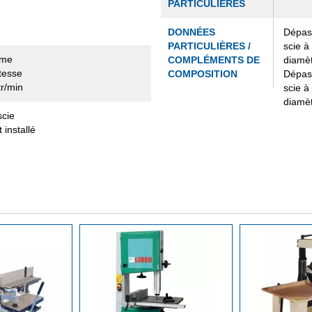
PARTICULIÈRES
DONNÉES
Dépas
PARTICULIÈRES /
scie à
ame
COMPLÉMENTS DE
diamè
tesse
COMPOSITION
Dépas
tr/min
scie à
diamè
scie
 installé