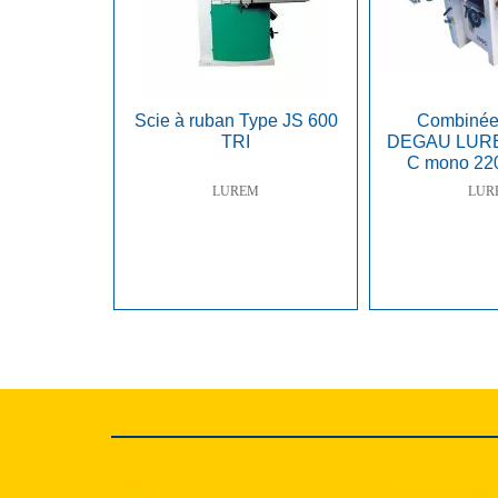
Scie à ruban Type JS 600
Combiné
TRI
DEGAU LURE
C mono 22
221
LUREM
LUR