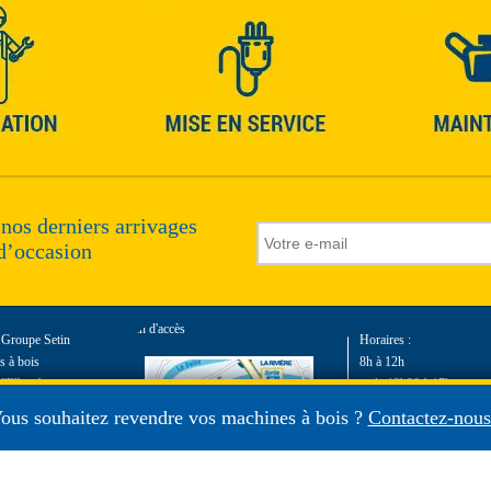
 nos derniers arrivages
d’occasion
Plan d'accès
e Groupe Setin
Horaires :
 à bois
8h à 12h
d'Elbeuf
et de 13h30 à 17h
t
du lundi au vendredi
ous souhaitez revendre vos machines à bois ?
Contactez-nous