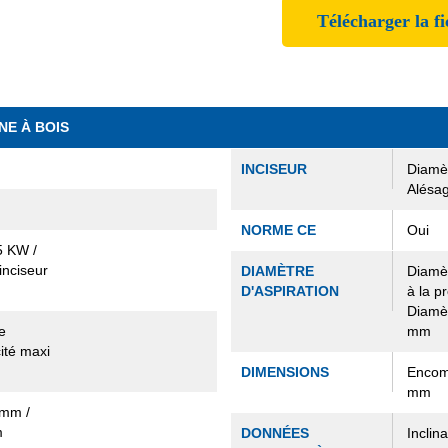
Télécharger la f
NE À BOIS
INCISEUR
Diamèt
Alésag
NORME CE
Oui
5 KW /
inciseur
DIAMÈTRE
Diamèt
D'ASPIRATION
à la p
Diamèt
e
mm
ité maxi
DIMENSIONS
Encom
mm
 mm /
m
DONNÉES
Inclin