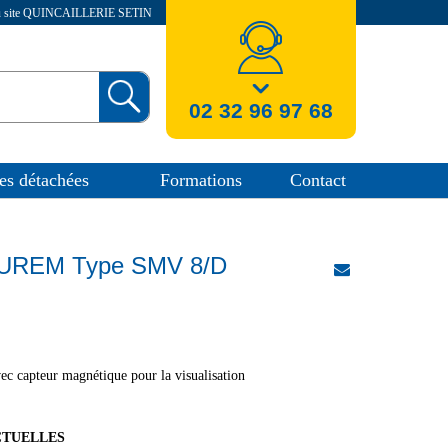
au site QUINCAILLERIE SETIN
nos coordonnees
02 32 96 97 68
es détachées
Formations
Contact
 LUREM Type SMV 8/D
ec capteur magnétique pour la visualisation
CTUELLES