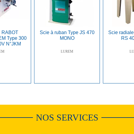
e RABOT
Scie à ruban Type JS 470
Scie radia
M Type 300
MONO
RS 4
0V N°JKM
070
EM
LUREM
L
NOS SERVICES