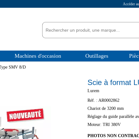
Accéder 
Machines d'occasion
Outillages
Pièc
 Type SMV 8/D
Scie à format
Lurem
Réf. :
AR0002862
Chariot de 3200 mm
Réglage du guide parallèle av
Moteur: TRI 380V
PHOTOS NON CONTRA