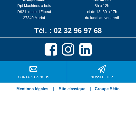
Dpt Machines à bois
8h à 12h
D921, route d'Elbeuf
et de 13h30 à 17h
27340 Martot
du lundi au vendredi
Tél. : 02 32 96 97 68
CONTACTEZ-NOUS
NEWSLETTER
Mentions légales
|
Site classique
|
Groupe Sétin