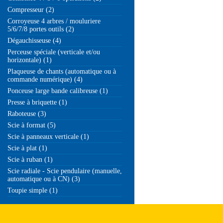
Compresseur (2)
Corroyeuse 4 arbres / mouluriere
5/6/7/8 portes outils (2)
Dégauchisseuse (4)
Perceuse spéciale (verticale et/ou
horizontale) (1)
Plaqueuse de chants (automatique ou à
commande numérique) (4)
Ponceuse large bande calibreuse (1)
Presse à briquette (1)
Raboteuse (3)
Scie à format (5)
Scie à panneaux verticale (1)
Scie à plat (1)
Scie à ruban (1)
Scie radiale - Scie pendulaire (manuelle,
automatique ou à CN) (3)
Toupie simple (1)