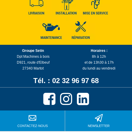
Groupe Setin
Horaires :
Dpt Machines à bois
8h à 12h
D921, route d'Elbeuf
et de 13h30 à 17h
27340 Martot
du lundi au vendredi
Tél. : 02 32 96 97 68
CONTACTEZ-NOUS
NEWSLETTER