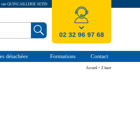
au site QUINCAILLERIE SETIN
nos coordonnees
02 32 96 97 68
es détachées
Formations
Contact
Accueil
>
Z laser