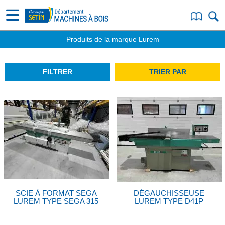
Produits de la marque Lurem
FILTRER
TRIER PAR
SCIE À FORMAT SEGA
DÉGAUCHISSEUSE
LUREM TYPE SEGA 315
LUREM TYPE D41P